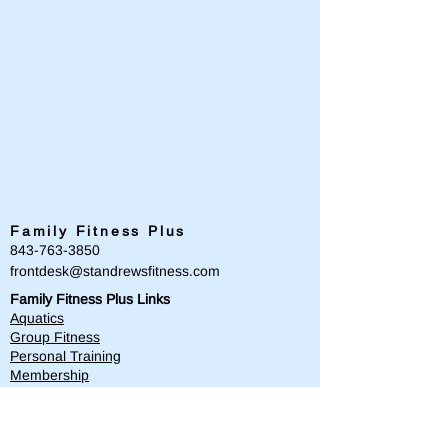
Family Fitness Plus
​843-763-3850
frontdesk@standrewsfitness.com
Family Fitness Plus Links
Aquatics
Group Fitness
Personal Training
Membership
Parks & Playground
843-763-4360
Text
843-996-8673